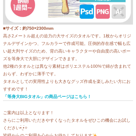
■サイズ：約750×2300mm
高さ2メートル超えの迫力の大サイズのタオルです。1枚からオリジ
ナルデザインかつ、フルカラーで作成可能。圧倒的存在感で幅も広
い超大判サイズのため、背の高いキャラクターや自由度の高いポー
ズを等身大で大胆にデザインできます。
他2種のタオルとは異なり素材はポリエステル100%で綿が含まれて
おらず、わずかに薄手です。
タオルとしての実用性よりも大きなグッズ作成を楽しみたい方にお
すすめです！
「等身大BIGタオル」の商品ページはこちら！
ご案内は以上となります！
さらにご利用いただきやすくなったタオルをぜひこの機会にお試し
ください•̀.̫•́✧
皆様からのご利用を心からお待ちしております