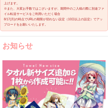
上げます。
※また、大変お手数ではございますが、期間中のご入稿の際に別途ファ
納期について
イル転送サービスをご利用いただく場合
8/17(月)の時点でURLの期限が切れない設定（10日以上の設定）でアッ
プロードをお願いいたします。
送料・お支払い方法
データ作成ガイド
お知らせ
お問い合わせ