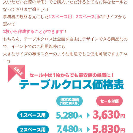
入いただいた際の単価）でご購入いただけるとてもお得なセールと
なっておりますദി ᴖ ·̫ ᴖ )
事務机の規格を元にした
1スペース用
、
2スペース用
の2サイズから
選べて
1枚から作成することができます
！
もちろん、テーブルクロスは全面を自由にデザインできる商品なの
で、イベントでのご利用以外にも
大きなサイズの布ポスターのような用途でもご使用可能ですよ(*´ω
｀*)