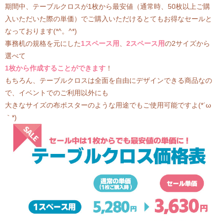
期間中、テーブルクロスが1枚から最安値（通常時、50枚以上ご購
入いただいた際の単価）でご購入いただけるとてもお得なセールと
なっております(*^。^*)
事務机の規格を元にした
1スペース用
、
2スペース用
の2サイズから
選べて
1枚から作成することができます
！
もちろん、テーブルクロスは全面を自由にデザインできる商品なの
で、イベントでのご利用以外にも
大きなサイズの布ポスターのような用途でもご使用可能ですよ(*´ω
｀*)