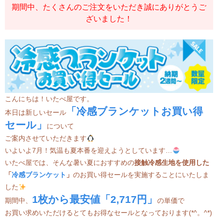
期間中、たくさんのご注文をいただき誠にありがとうご
ざいました！
こんにちは！いたべ屋です。
「冷感ブランケットお買い得
本日は新しいセール
セール」
について
ご案内させていただきます
いよいよ7月！気温も夏本番を迎えようとしています…
いたべ屋では、そんな暑い夏におすすめの
接触冷感生地を使用した
「
冷感ブランケット
」
のお買い得セールを実施することにいたしま
した
1枚から最安値「2,717円」
期間中、
の単価で
お買い求めいただけるとてもお得なセールとなっております(*^。^*)